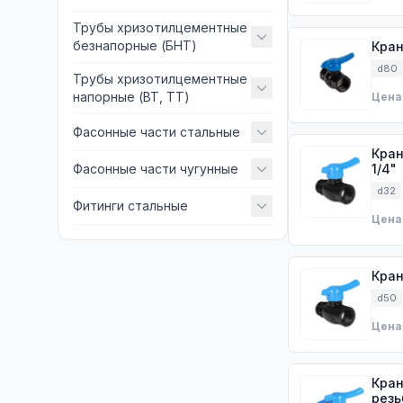
Трубы хризотилцементные
безнапорные (БНТ)
Кран
d80
Трубы хризотилцементные
напорные (ВТ, ТТ)
Цена
Фасонные части стальные
Кран
Фасонные части чугунные
1/4"
d32
Фитинги стальные
Цена
Кран
d50
Цена
Кран
резь