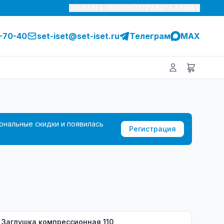
ЗАКАЗАТЬ ЗВОНОК
ОТПРАВИТЬ ЗАЯВКУ
1-70-40
set-iset@set-iset.ru
Телеграм
MAX
ональные скидки и появилась
Регистрация
Заглушка компрессионная 110