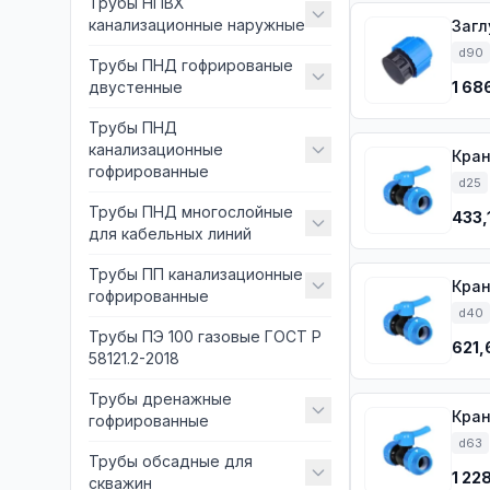
Трубы НПВХ
канализационные наружные
Загл
d90
Трубы ПНД гофрированые
двустенные
1 68
Трубы ПНД
канализационные
Кран
гофрированные
d25
Трубы ПНД многослойные
433,
для кабельных линий
Трубы ПП канализационные
Кран
гофрированные
d40
Трубы ПЭ 100 газовые ГОСТ Р
621,
58121.2-2018
Трубы дренажные
Кран
гофрированные
d63
Трубы обсадные для
1 22
скважин