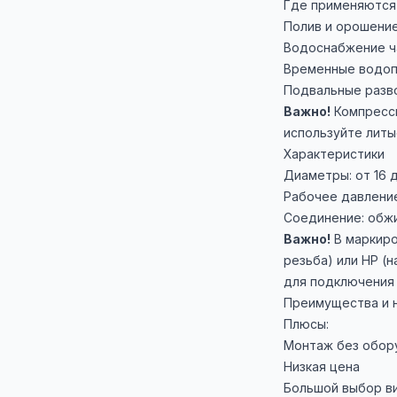
Где применяются
Полив и орошени
Водоснабжение ч
Временные водоп
Подвальные разв
Важно!
Компресс
используйте литы
Характеристики
Диаметры: от 16 д
Рабочее давление
Соединение: обжи
Важно!
В маркиро
резьба) или НР (
для подключения 
Преимущества и 
Плюсы:
Монтаж без обор
Низкая цена
Большой выбор в