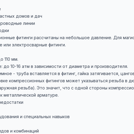
е
астных домов и дач
роводные линии
одки
ионные фитинги рассчитаны на небольшое давление. Для маг
е или электросварные фитинги.
о 110 мм.
: до 10-16 атм в зависимости от диаметра и производителя.
мное - труба вставляется в фитинг, гайка затягивается, цанго
вке компрессионных фитингов может указываться резьба в дюйм
наружная резьба). Это значит, что с одной стороны компрессио
к металлической арматуре.
недостатки
удования и специальных навыков
идов и комбинаций