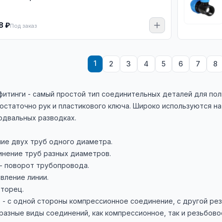
8 ₽
Под заказ
1
2
3
4
5
6
7
8
итинги - самый простой тип соединительных деталей для пол
остаточно рук и пластикового ключа. Широко используются н
одвальных разводках.
ие двух труб одного диаметра.
нение труб разных диаметров.
 - поворот трубопровода.
твление линии.
 торец.
- с одной стороны компрессионное соединение, с другой резь
разные виды соединений, как компрессионное, так и резьбово