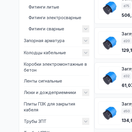
d75
Фитинги литые
506,
Фитинги электросварные
Фитинги сварные
Загл
Запорная арматура
d20
129,
Колодцы кабельные
Коробки электромонтажные в
Загл
бетон
d32
Ленты сигнальные
61,0
Люки и дождеприемники
Плиты ПЗК для закрытия
Загл
кабеля
d50
134,
Трубы ЗПТ